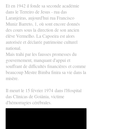
Et en 1942 il fonde sa seconde académie
dans le Terreiro de Jesus - rua das
Laranjeiras, aujourd'hui rua Francisco
Muniz Barreto, 1, où sont encore donnés
des cours sous la direction de son ancien
élève Vermelho. La Capoeira est alors
autorisée et déclarée patrimoine culturel
national.
Mais trahi par les fausses promesses du
gouvernement, manquant d'appui et
souffrant de difficultés financières et comme
beaucoup Mestre Bimba finira sa vie dans la
misère.
Il meurt le 15 février 1974 dans l'Hospital
das Clinicas de Goiânia, victime
d'hémorragies cérébrales.