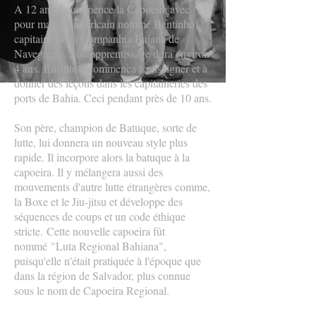
A 12 ans il commence la Capoeira avec
pour maître un africain nommé Bentinho,
capitaine de la Companhia Baiana de
Navegaçao. Son apprentissage dura environ
4 ans.
Ensuite il commenca à enseigner et à
donner des leçons dans les capitaineries des
ports de Bahia. Ceci pendant près de 10 ans.
Son père, champion de Batuque, sorte de
lutte, lui donnera un nouveau style plus
rapide. Il incorpore alors la batuque à la
capoeira. Il y mélangera aussi des
mouvements d'autre lutte étrangères comme,
la Boxe et le Jiu-jitsu et développe des
séquences de coups et un code éthique
stricte.
Cette nouvelle capoeira fût
nommé
"Luta Regional Bahiana",
puisqu'elle n'était pratiquée à l'époque que
dans la région de Salvador, plus connue
sous le nom de Capoeira Regional.