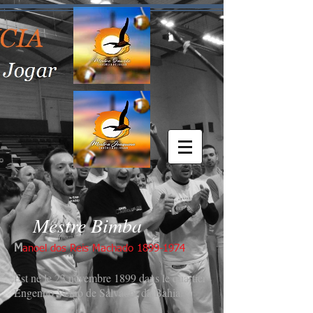
Mestre Bimba
M
anoel dos Reis Machado
1899-1974
Est né le 23 novembre 1899 dans le quartier
Engenho Velho de Salvador da Bahia.